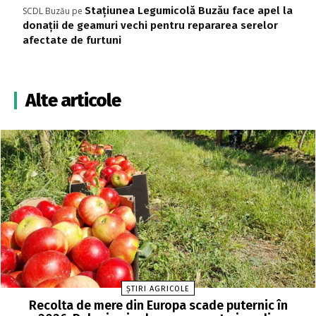
Stațiunea Legumicolă Buzău face apel la
SCDL Buzău
pe
donații de geamuri vechi pentru repararea serelor
afectate de furtuni
Alte articole
ȘTIRI AGRICOLE
Recolta de mere din Europa scade puternic în