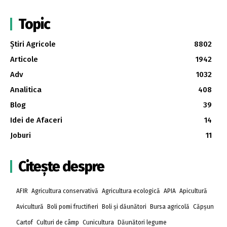
Topic
Știri Agricole
8802
Articole
1942
Adv
1032
Analitica
408
Blog
39
Idei de Afaceri
14
Joburi
11
Citește despre
AFIR
Agricultura conservativă
Agricultura ecologică
APIA
Apicultură
Avicultură
Boli pomi fructifieri
Boli și dăunători
Bursa agricolă
Căpșun
Cartof
Culturi de câmp
Cunicultura
Dăunători legume