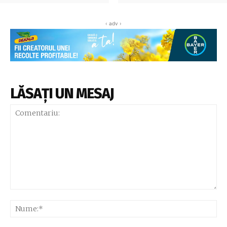
‹ adv ›
LĂSAȚI UN MESAJ
Comentariu:
Nu