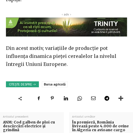
‹ adv ›
Din acest motiv, variațiile de producție pot
influența dinamica pieței cerealelor la nivelul
întregii Uniuni Europene.
CITEȘTE DESPRE ->
Bursa agricolă
Articolul precedent
Articolul următor
ANM: Cod galben de ploi cu
În premieră, România
descărcări electrice și
livrează peste 4.000 de ovine
grindină
în Algeria cu avioane cargo