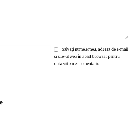
Email:*
Salvați numele meu, adresa de e-mail
și site-ul web în acest browser pentru
data viitoare i comentariu.
e