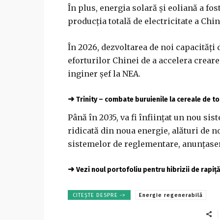
În plus, energia solară şi eoliană a fo
producţia totală de electricitate a Chi
În 2026, dezvoltarea de noi capacităţi 
eforturilor Chinei de a accelera crear
inginer şef la NEA.
➜
Trinity – combate buruienile la cereale de 
Până în 2035, va fi înfiinţat un nou s
ridicată din noua energie, alături de n
sistemelor de reglementare, anunţaseră
➜
Vezi noul portofoliu pentru hibrizii de rapiț
CITEȘTE DESPRE ->
Energie regenerabilă