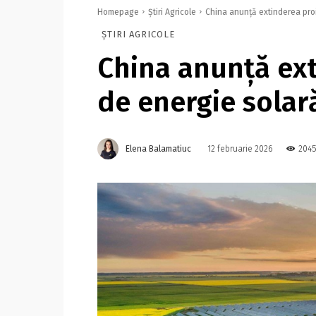
Homepage
Știri Agricole
China anunţă extinderea proi
ȘTIRI AGRICOLE
China anunţă ext
de energie solară
Elena Balamatiuc
2045
12 februarie 2026