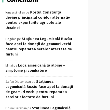
Portul Constanța
Ionascui Iulian
pe
devine principalul coridor alternativ
pentru exporturile agricole ale
Ucrainei
Stațiunea Legumicolă Buzău
Bogdan
pe
face apel la donații de geamuri vechi
pentru repararea serelor afectate de
furtuni
Loca americană la albine –
Mihai
pe
simptome și combatere
Stațiunea
Stefan Diaconescu
pe
Legumicolă Buzău face apel la donații
de geamuri vechi pentru repararea
serelor afectate de furtuni
Stațiunea Legumicolă
Doina Daraban
pe