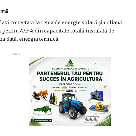
fermă
ată conectată la reţea de energie solară şi eoliană
 pentru 47,3% din capacitate totală instalată de
ma dată, energia termică.
‹ adv ›