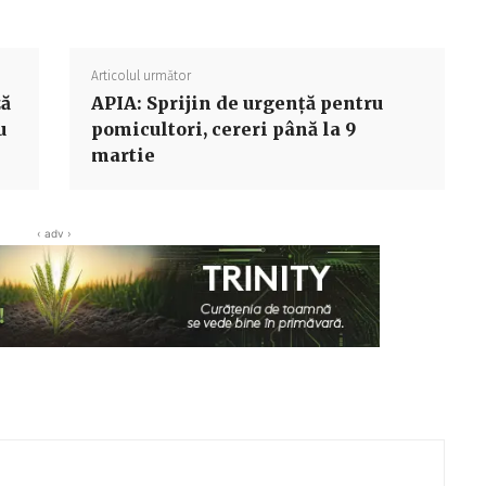
Articolul următor
ză
APIA: Sprijin de urgență pentru
u
pomicultori, cereri până la 9
martie
‹ adv ›