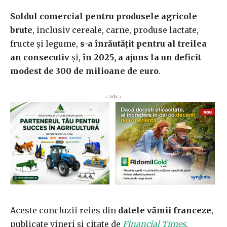
Soldul comercial pentru produsele agricole
brute
, inclusiv cereale, carne, produse lactate,
fructe și legume,
s-a înrăutățit pentru al treilea
an consecutiv
și,
în 2025, a ajuns la un deficit
modest de 300 de milioane de euro
.
‹ adv ›
Aceste concluzii reies din
datele vămii franceze
,
publicate vineri și citate de
Financial Times
.