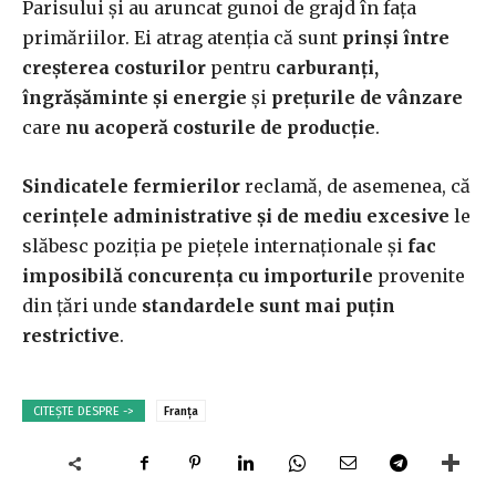
Parisului și au aruncat gunoi de grajd în fața
primăriilor. Ei atrag atenția că sunt
prinși între
creșterea costurilor
pentru
carburanți,
îngrășăminte și energie
și
prețurile de vânzare
care
nu acoperă costurile de producție
.
Sindicatele fermierilor
reclamă, de asemenea, că
cerințele administrative și de mediu excesive
le
slăbesc poziția pe piețele internaționale și
fac
imposibilă concurența cu importurile
provenite
din țări unde
standardele sunt mai puțin
restrictive
.
CITEȘTE DESPRE ->
Franța