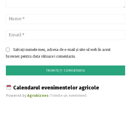
Comentariu:
Nu
Ema
Salvați numele meu, adresa de e-mail și site-ul web în acest
browser pentru data viitoare i comentariu.
Calendarul evenimentelor agricole
Powered by
Agrobiznes
•
Trimite un eveniment