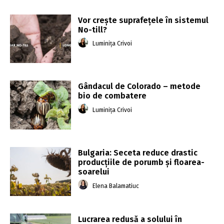
Vor crește suprafețele în sistemul
No-till?
Luminița Crivoi
Gândacul de Colorado – metode
bio de combatere
Luminița Crivoi
Bulgaria: Seceta reduce drastic
producțiile de porumb și floarea-
soarelui
Elena Balamatiuc
Lucrarea redusă a solului în