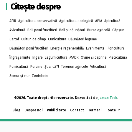
Citește despre
AFIR
Agricultura conservativă
Agricultura ecologică
APIA
Apicultură
Avicultură
Boli pomi fructifieri
Boli și dăunători
Bursa agricolă
Căpșun
Cartof
Culturi de câmp
Cunicultura
Dăunători legume
Dăunători pomi fructiferi
Energie regenerabilă
Evenimente
Floricultură
Îngrășăminte
Irigare
Legumicultură
MADR
Ovine și caprine
Piscicultură
Pomicultură
Porcine
Știai că?!
Terenuri agricole
Viticultură
Zmeur și mur
Zootehnie
©2026. Toate drepturile rezervate. Dezvoltat de
Jaman Tech
.
Blog
Despre noi
Publicitate
Contact
Termeni
Toate