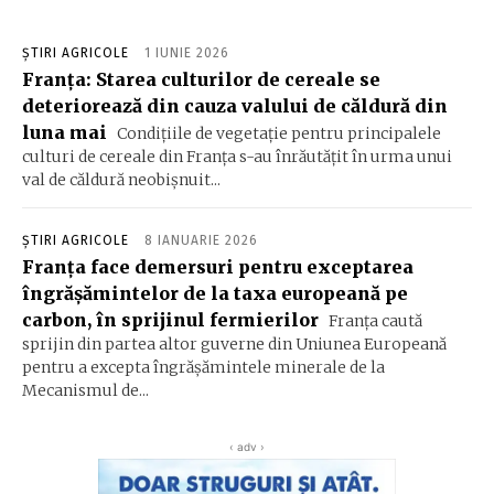
ȘTIRI AGRICOLE
1 IUNIE 2026
Franța: Starea culturilor de cereale se
deteriorează din cauza valului de căldură din
luna mai
Condițiile de vegetație pentru principalele
culturi de cereale din Franța s-au înrăutățit în urma unui
val de căldură neobișnuit...
ȘTIRI AGRICOLE
8 IANUARIE 2026
Franța face demersuri pentru exceptarea
îngrășămintelor de la taxa europeană pe
carbon, în sprijinul fermierilor
Franța caută
sprijin din partea altor guverne din Uniunea Europeană
pentru a excepta îngrășămintele minerale de la
Mecanismul de...
‹ adv ›