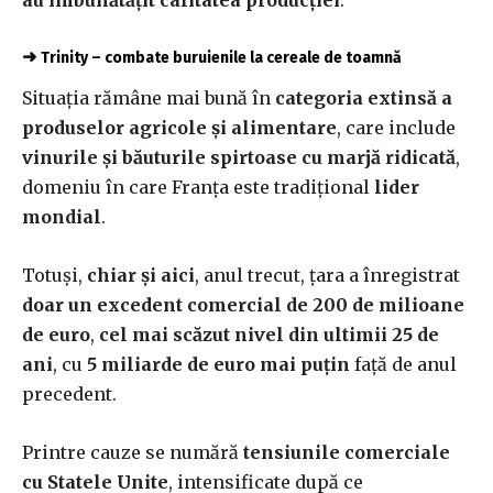
au îmbunătățit calitatea producției
.
➜
Trinity – combate buruienile la cereale de toamnă
Situația rămâne mai bună în
categoria extinsă a
produselor agricole și alimentare
, care include
vinurile și băuturile spirtoase cu marjă ridicată
,
domeniu în care Franța este tradițional
lider
mondial
.
Totuși,
chiar și aici
, anul trecut, țara a înregistrat
doar un excedent comercial de 200 de milioane
de euro
,
cel mai scăzut nivel din ultimii 25 de
ani
, cu
5 miliarde de euro mai puțin
față de anul
precedent.
Printre cauze se numără
tensiunile comerciale
cu Statele Unite
, intensificate după ce