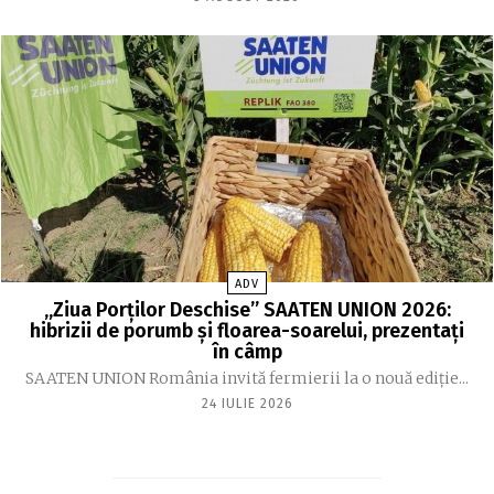
ADV
„Ziua Porților Deschise” SAATEN UNION 2026:
hibrizii de porumb și floarea-soarelui, prezentați
în câmp
SAATEN UNION România invită fermierii la o nouă ediție...
24 IULIE 2026