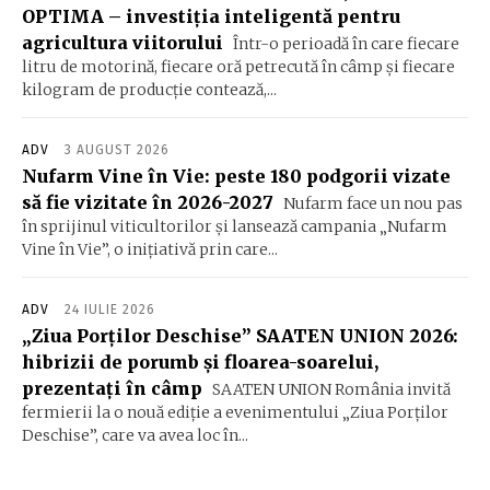
OPTIMA – investiția inteligentă pentru
agricultura viitorului
Într-o perioadă în care fiecare
litru de motorină, fiecare oră petrecută în câmp și fiecare
kilogram de producție contează,...
ADV
3 AUGUST 2026
Nufarm Vine în Vie: peste 180 podgorii vizate
să fie vizitate în 2026-2027
Nufarm face un nou pas
în sprijinul viticultorilor și lansează campania „Nufarm
Vine în Vie”, o inițiativă prin care...
ADV
24 IULIE 2026
„Ziua Porților Deschise” SAATEN UNION 2026:
hibrizii de porumb și floarea-soarelui,
prezentați în câmp
SAATEN UNION România invită
fermierii la o nouă ediție a evenimentului „Ziua Porților
Deschise”, care va avea loc în...