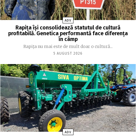
ADV
Rapița își consolidează statutul de cultură
profitabilă. Genetica performantă face diferența
în câmp
Rapița nu mai este de mult doar o cultură...
5 AUGUST 2026
ADV