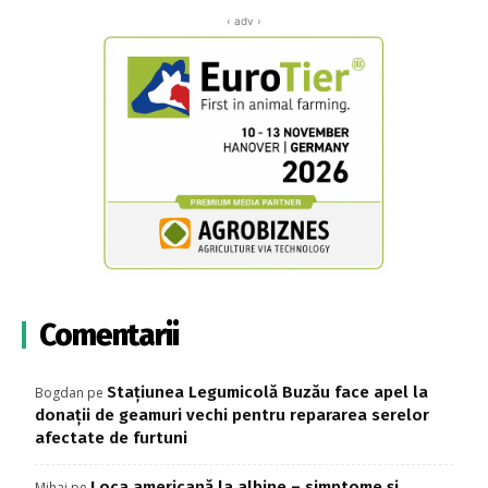
‹ adv ›
Comentarii
Stațiunea Legumicolă Buzău face apel la
Bogdan
pe
donații de geamuri vechi pentru repararea serelor
afectate de furtuni
Loca americană la albine – simptome și
Mihai
pe