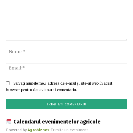
Comentariu:
Nu
Ema
Salvați numele meu, adresa de e-mail și site-ul web în acest
browser pentru data viitoare i comentariu.
Calendarul evenimentelor agricole
Powered by
Agrobiznes
•
Trimite un eveniment