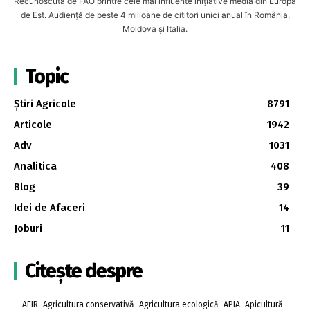
Recunoscută de FAO printre cele mai influente inițiative media din Europa
de Est. Audiență de peste 4 milioane de cititori unici anual în România,
Moldova și Italia.
Topic
Știri Agricole
8791
Articole
1942
Adv
1031
Analitica
408
Blog
39
Idei de Afaceri
14
Joburi
11
Citește despre
AFIR
Agricultura conservativă
Agricultura ecologică
APIA
Apicultură