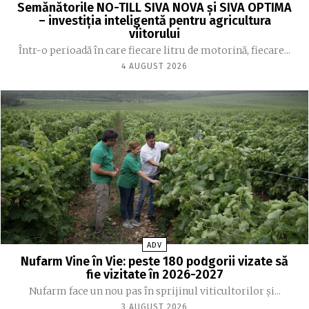
Semănătorile NO-TILL SIVA NOVA și SIVA OPTIMA
– investiția inteligentă pentru agricultura
viitorului
Într-o perioadă în care fiecare litru de motorină, fiecare...
4 AUGUST 2026
ADV
Nufarm Vine în Vie: peste 180 podgorii vizate să
fie vizitate în 2026-2027
Nufarm face un nou pas în sprijinul viticultorilor și...
3 AUGUST 2026