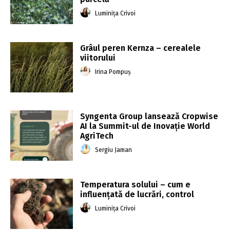
Luminița Crivoi
Grâul peren Kernza – cerealele
viitorului
Irina Pompuș
Syngenta Group lansează Cropwise
AI la Summit-ul de Inovație World
AgriTech
Sergiu Jaman
Temperatura solului – cum e
influențată de lucrări, control
Luminița Crivoi