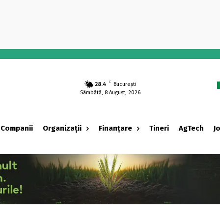
-
C
28.4
București
Sâmbătă, 8 August, 2026
Companii
Organizații
Finanțare
Tineri
AgTech
J
‹ adv ›