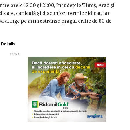
ntre orele 12:00 şi 21:00, în judeţele Timiş, Arad şi
icate, caniculă şi disconfort termic ridicat, iar
 atinge pe arii restrânse pragul critic de 80 de
ă Dekalb
‹ adv ›