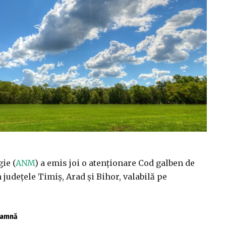
ie (
ANM
) a emis joi o atenţionare Cod galben de
 judeţele Timiş, Arad şi Bihor, valabilă pe
toamnă