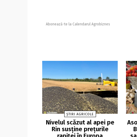
Abonează-te la Calendarul Agrobiznes
ȘTIRI AGRICOLE
Nivelul scăzut al apei pe
Aso
Rin susține prețurile
B
rapiței în Europa
sa