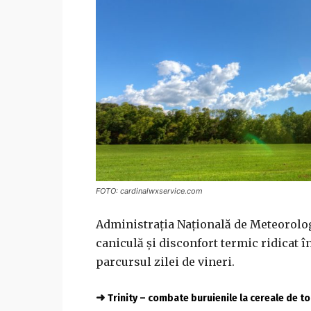
FOTO: cardinalwxservice.com
Administraţia Naţională de Meteorolog
caniculă şi disconfort termic ridicat în
parcursul zilei de vineri.
➜
Trinity – combate buruienile la cereale de 