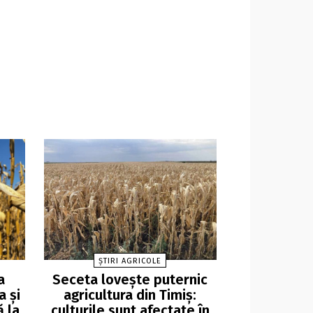
ȘTIRI AGRICOLE
a
Seceta lovește puternic
a și
agricultura din Timiș:
 la
culturile sunt afectate în