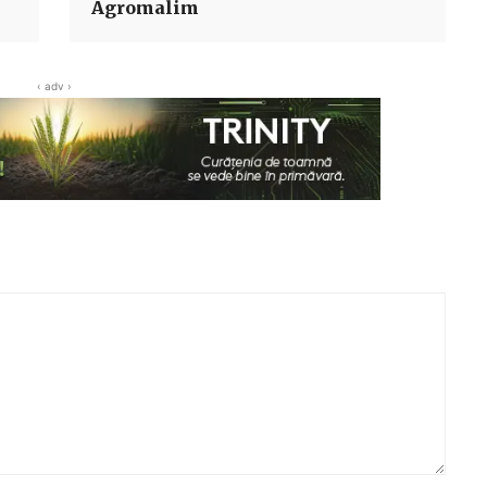
Agromalim
‹ adv ›