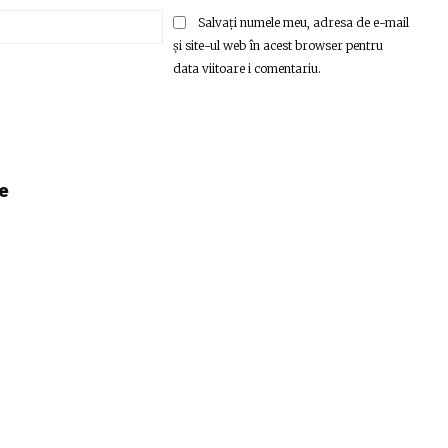
Email:*
Salvați numele meu, adresa de e-mail
și site-ul web în acest browser pentru
data viitoare i comentariu.
e