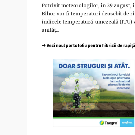
Potrivit meteorologilor, în 29 august, î
Bihor vor fi temperaturi deosebit de rid
indicele temperatură-umezeală (ITU) va
unităţi.
➜
Vezi noul portofoliu pentru hibrizii de rapiț