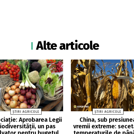
Alte articole
ȘTIRI AGRICOLE
ȘTIRI AGRICOLE
ciație: Aprobarea Legii
China, sub presiune
iodiversității, un pas
vremii extreme: secet
lvator pentru bugetul
temperaturile de până