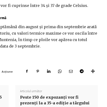
r fi cuprinse între 34 şi 37 de grade Celsius.
fermă
ptămână din august şi prima din septembrie arată
itoriu, cu valori termice maxime ce vor oscila între
 Muntenia, în timp ce ploile vor apărea cu totul
 data de 3 septembrie.
Acțiune
Articolul următor
5
Peste 150 de expozanți vor fi
prezenți la a 35-a ediție a târgului