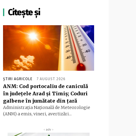
Citește și
ȘTIRI AGRICOLE
7 AUGUST 2026
ANM: Cod portocaliu de caniculă
în judeţele Arad şi Timiş; Coduri
galbene în jumătate din ţară
Administraţia Naţională de Meteorologie
(ANM) a emis, vineri, avertizări...
‹ adv ›