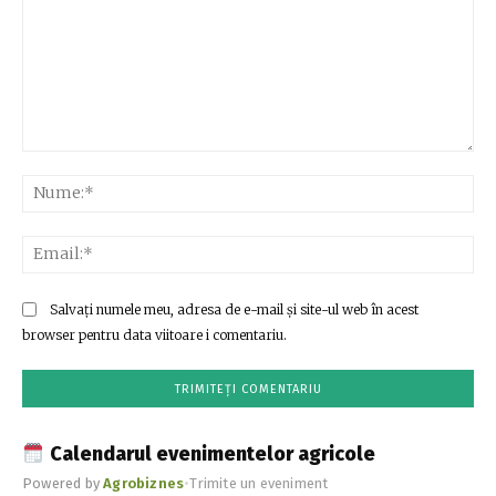
Comentariu:
Nu
Ema
Salvați numele meu, adresa de e-mail și site-ul web în acest
browser pentru data viitoare i comentariu.
Calendarul evenimentelor agricole
Powered by
Agrobiznes
•
Trimite un eveniment