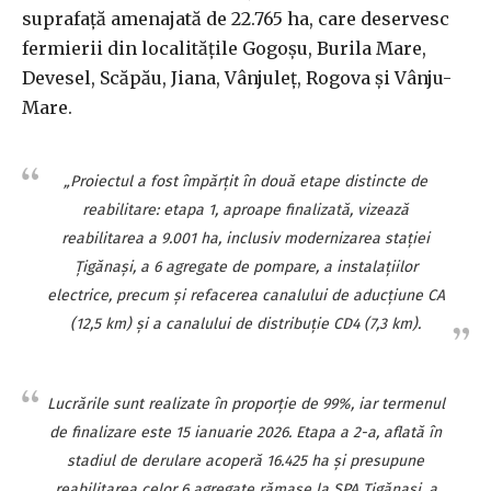
suprafaţă amenajată de 22.765 ha, care deservesc
fermierii din localităţile Gogoşu, Burila Mare,
Devesel, Scăpău, Jiana, Vânjuleţ, Rogova şi Vânju-
Mare.
„Proiectul a fost împărţit în două etape distincte de
reabilitare: etapa 1, aproape finalizată, vizează
reabilitarea a 9.001 ha, inclusiv modernizarea staţiei
Ţigănaşi, a 6 agregate de pompare, a instalaţiilor
electrice, precum şi refacerea canalului de aducţiune CA
(12,5 km) şi a canalului de distribuţie CD4 (7,3 km).
Lucrările sunt realizate în proporţie de 99%, iar termenul
de finalizare este 15 ianuarie 2026. Etapa a 2-a, aflată în
stadiul de derulare acoperă 16.425 ha şi presupune
reabilitarea celor 6 agregate rămase la SPA Ţigănaşi, a