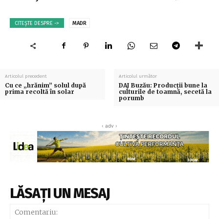
CITEȘTE DESPRE ->
MADR
Articolul precedent
Articolul următor
Cu ce „hrănim” solul după
DAJ Buzău: Producții bune la
prima recoltă în solar
culturile de toamnă, secetă la
porumb
‹ adv ›
LĂSAȚI UN MESAJ