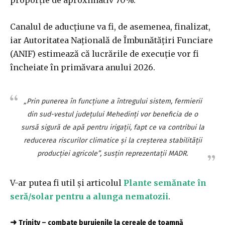
Canalul de aducţiune va fi, de asemenea, finalizat,
iar Autoritatea Naţională de Îmbunătăţiri Funciare
(ANIF) estimează că lucrările de execuţie vor fi
încheiate în primăvara anului 2026.
„Prin punerea în funcţiune a întregului sistem, fermierii
din sud-vestul judeţului Mehedinţi vor beneficia de o
sursă sigură de apă pentru irigaţii, fapt ce va contribui la
reducerea riscurilor climatice şi la creşterea stabilităţii
producţiei agricole”, susţin reprezentaţii MADR.
V-ar putea fi util și articolul
Plante semănate în
seră/solar pentru a alunga nematozii
.
➜
Trinity – combate buruienile la cereale de toamnă