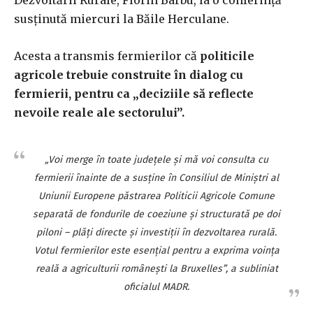
Dezvoltării Rurale, Florin Barbu, la o conferinţă
susţinută miercuri la Băile Herculane.
Acesta a transmis fermierilor că
politicile
agricole trebuie construite în dialog cu
fermierii, pentru ca „deciziile să reflecte
nevoile reale ale sectorului”.
„Voi merge în toate judeţele şi mă voi consulta cu
fermierii înainte de a susţine în Consiliul de Miniştri al
Uniunii Europene păstrarea Politicii Agricole Comune
separată de fondurile de coeziune şi structurată pe doi
piloni – plăţi directe şi investiţii în dezvoltarea rurală.
Votul fermierilor este esenţial pentru a exprima voinţa
reală a agriculturii româneşti la Bruxelles”, a subliniat
oficialul MADR.