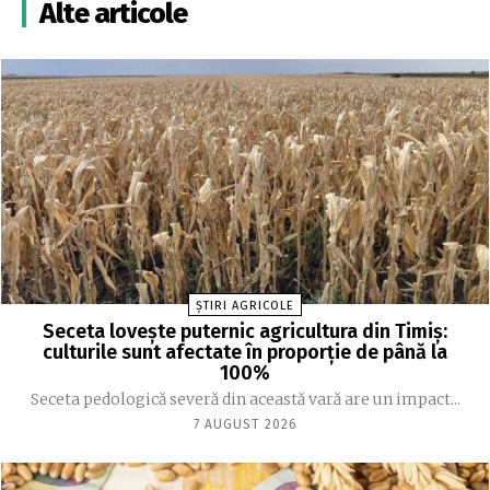
Alte articole
ȘTIRI AGRICOLE
Seceta lovește puternic agricultura din Timiș:
culturile sunt afectate în proporție de până la
100%
Seceta pedologică severă din această vară are un impact...
7 AUGUST 2026