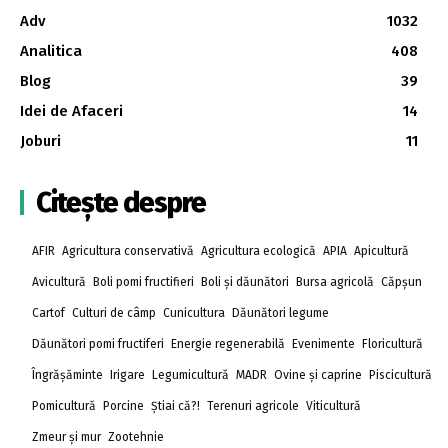
Adv
1032
Analitica
408
Blog
39
Idei de Afaceri
14
Joburi
11
Citește despre
AFIR
Agricultura conservativă
Agricultura ecologică
APIA
Apicultură
Avicultură
Boli pomi fructifieri
Boli și dăunători
Bursa agricolă
Căpșun
Cartof
Culturi de câmp
Cunicultura
Dăunători legume
Dăunători pomi fructiferi
Energie regenerabilă
Evenimente
Floricultură
Îngrășăminte
Irigare
Legumicultură
MADR
Ovine și caprine
Piscicultură
Pomicultură
Porcine
Știai că?!
Terenuri agricole
Viticultură
Zmeur și mur
Zootehnie