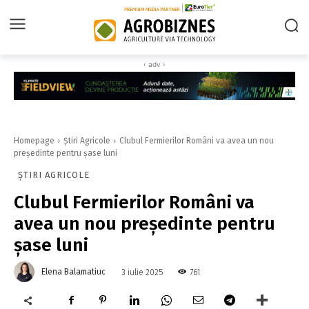
‹ adv ›
Homepage
Știri Agricole
Clubul Fermierilor Români va avea un nou
președinte pentru şase luni
ȘTIRI AGRICOLE
Clubul Fermierilor Români va
avea un nou președinte pentru
şase luni
Elena Balamatiuc
761
3 iulie 2025