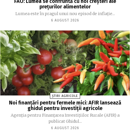
FAO: Lumea se confruntă cu noi creşteri ale
preţurilor alimentelor
Lumea este în pragul unui nou episod de inflaţie...
6 AUGUST 2026
ȘTIRI AGRICOLE
Noi finanțări pentru fermele mici: AFIR lansează
ghidul pentru investiții agricole
Agenția pentru Finanțarea Investițiilor Rurale (AFIR) a
publicat Ghidul...
6 AUGUST 2026