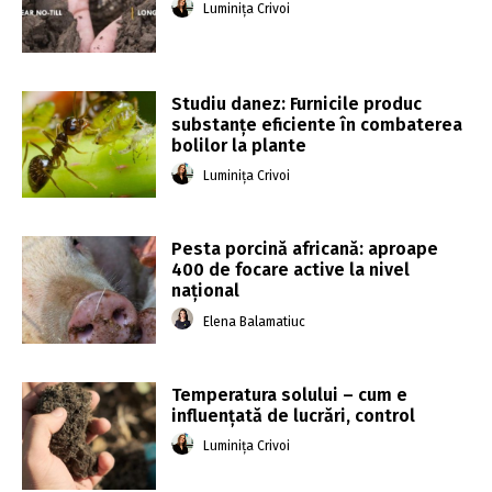
Luminița Crivoi
Studiu danez: Furnicile produc
substanțe eficiente în combaterea
bolilor la plante
Luminița Crivoi
Pesta porcină africană: aproape
400 de focare active la nivel
național
Elena Balamatiuc
Temperatura solului – cum e
influențată de lucrări, control
Luminița Crivoi