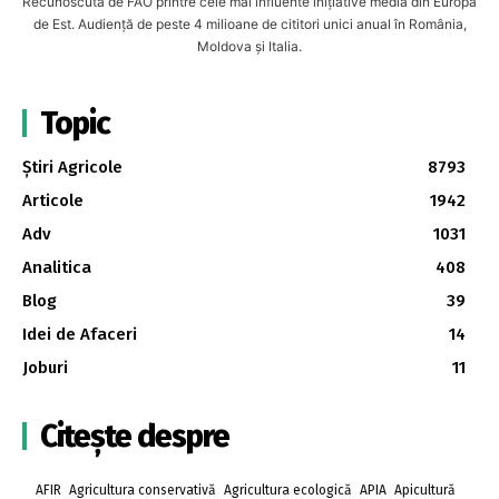
Recunoscută de FAO printre cele mai influente inițiative media din Europa
de Est. Audiență de peste 4 milioane de cititori unici anual în România,
Moldova și Italia.
Topic
Știri Agricole
8793
Articole
1942
Adv
1031
Analitica
408
Blog
39
Idei de Afaceri
14
Joburi
11
Citește despre
AFIR
Agricultura conservativă
Agricultura ecologică
APIA
Apicultură