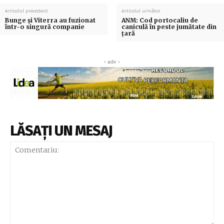
Articolul precedent
Articolul următor
Bunge și Viterra au fuzionat
ANM: Cod portocaliu de
într-o singură companie
caniculă în peste jumătate din
ţară
‹ adv ›
LĂSAȚI UN MESAJ