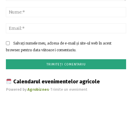
Comentariu:
Nu
Ema
Salvați numele meu, adresa de e-mail și site-ul web în acest
browser pentru data viitoare i comentariu.
Calendarul evenimentelor agricole
Powered by
Agrobiznes
•
Trimite un eveniment