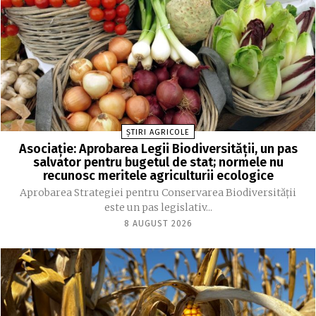
ȘTIRI AGRICOLE
Asociație: Aprobarea Legii Biodiversității, un pas
salvator pentru bugetul de stat; normele nu
recunosc meritele agriculturii ecologice
Aprobarea Strategiei pentru Conservarea Biodiversității
este un pas legislativ...
8 AUGUST 2026