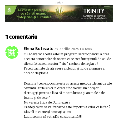
‹ adv ›
1 comentariu
Elena Botezatu
29 aprilie 2025 La 6:05
Cu adevărat acesta este un program satanic pentru a crea
aceasta nenorocire de seceta care este întreținută de ani de
zile cu folosirea acestor ” zis ” rachete de reglare !
Faceți rachete de atragere a ploilor și nu de alungare a
norilor de ploaie !
Doamne ! ce nenorocire este cu aceste metode ,de ani de zile
pamintul arde și voi in draci cînd vedeți un norișor îl
distrugeți pentru a lăsa să moară lumea și animalele de
foame și de sete ?
Nu va este frica de Dumnezeu ?
Credeți că nu se va întoarce aste împotriva celor ce le fac ?
Diavoli in carne și oase ați ajuns !
Luați seama că veți plăti cu siguranță !!!