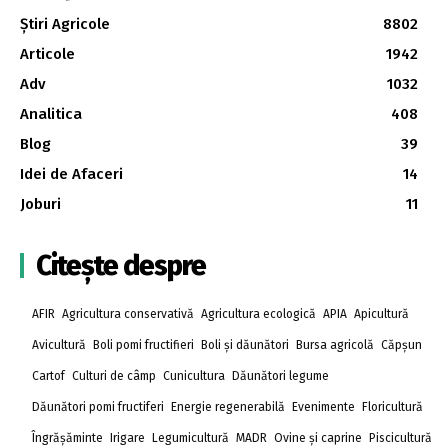
Știri Agricole
8802
Articole
1942
Adv
1032
Analitica
408
Blog
39
Idei de Afaceri
14
Joburi
11
Citește despre
AFIR
Agricultura conservativă
Agricultura ecologică
APIA
Apicultură
Avicultură
Boli pomi fructifieri
Boli și dăunători
Bursa agricolă
Căpșun
Cartof
Culturi de câmp
Cunicultura
Dăunători legume
Dăunători pomi fructiferi
Energie regenerabilă
Evenimente
Floricultură
Îngrășăminte
Irigare
Legumicultură
MADR
Ovine și caprine
Piscicultură