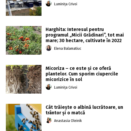
Luminița Crivoi
Harghita: Interesul pentru
programul „Micii Grădinari”, tot mai
mare; 30 hectare, cultivate în 2022
Elena Balamatiuc
Micoriza – ce este și ce oferă
plantelor. Cum sporim ciupercile
micorizice în sol
Luminița Crivoi
Cât trăiește o albină lucrătoare, un
trântor și o matcă
Anastasia Oleinik