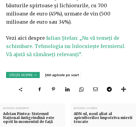
băuturile spirtoase şi lichiorurile, cu 700
milioane de euro (45%), urmate de vin (500
milioane de euro sau 34%).
Vezi aici despre
Iulian Ștefan: „Nu vă temeți de
schimbare. Tehnologia nu înlocuiește fermierul.
Vă ajută să rămâneți relevanți”.
CITEȘTE DESPRE ->
Știri agricole pe scurt
Articolul precedent
Articolul următor
Adrian Pintea: Sistemul
ADN-ul, noul aliat al
Naţional Antigrindină este
apicultorilor împotriva mierii
oprit în momentul de faţă
trucate