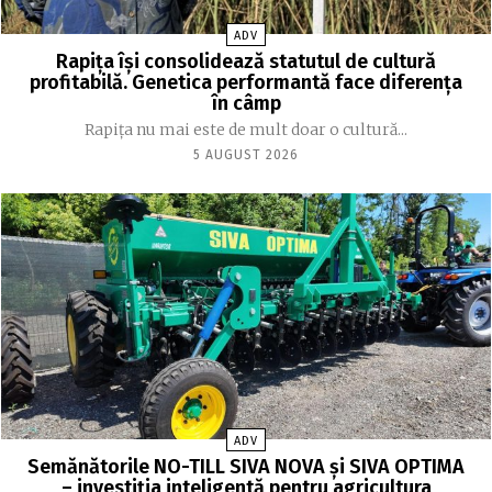
ADV
Rapița își consolidează statutul de cultură
profitabilă. Genetica performantă face diferența
în câmp
Rapița nu mai este de mult doar o cultură...
5 AUGUST 2026
ADV
Semănătorile NO-TILL SIVA NOVA și SIVA OPTIMA
– investiția inteligentă pentru agricultura