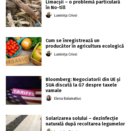
Limacșii – o problemă particulară
în No-till
Luminița Crivoi
Cum se înregistrează un
producător în agricultura ecologică
Luminița Crivoi
Bloomberg: Negociatorii din UE şi
SUA discută la G7 despre taxele
vamale
Elena Balamatiuc
Solarizarea solului – dezinfecție
naturală după recoltarea legumelor