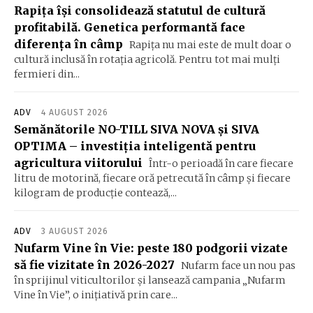
Rapița își consolidează statutul de cultură
profitabilă. Genetica performantă face
diferența în câmp
Rapița nu mai este de mult doar o
cultură inclusă în rotația agricolă. Pentru tot mai mulți
fermieri din...
ADV
4 AUGUST 2026
Semănătorile NO-TILL SIVA NOVA și SIVA
OPTIMA – investiția inteligentă pentru
agricultura viitorului
Într-o perioadă în care fiecare
litru de motorină, fiecare oră petrecută în câmp și fiecare
kilogram de producție contează,...
ADV
3 AUGUST 2026
Nufarm Vine în Vie: peste 180 podgorii vizate
să fie vizitate în 2026-2027
Nufarm face un nou pas
în sprijinul viticultorilor și lansează campania „Nufarm
Vine în Vie”, o inițiativă prin care...