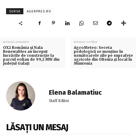
SURSA
AGERPRES.RO
Articolul precedent
Articolul următor
OX2 România şi Nala
AgroMeteo: Seceta
Renewables au început
pedologică se menţine în
lucrările de construcţie la
următoarele zile pe suprafeţe
parcul eolian de 99,2 MW din
agricole din Oltenia şi local în
judeţul Galaţi
Muntenia
Elena Balamatiuc
Staff Editor
LĂSAȚI UN MESAJ