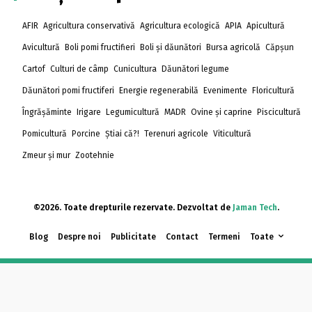
AFIR
Agricultura conservativă
Agricultura ecologică
APIA
Apicultură
Avicultură
Boli pomi fructifieri
Boli și dăunători
Bursa agricolă
Căpșun
Cartof
Culturi de câmp
Cunicultura
Dăunători legume
Dăunători pomi fructiferi
Energie regenerabilă
Evenimente
Floricultură
Îngrășăminte
Irigare
Legumicultură
MADR
Ovine și caprine
Piscicultură
Pomicultură
Porcine
Știai că?!
Terenuri agricole
Viticultură
Zmeur și mur
Zootehnie
©2026. Toate drepturile rezervate. Dezvoltat de
Jaman Tech
.
Blog
Despre noi
Publicitate
Contact
Termeni
Toate