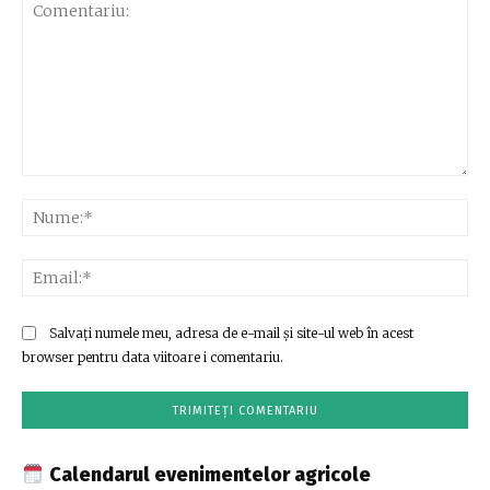
Comentariu:
Nu
Ema
Salvați numele meu, adresa de e-mail și site-ul web în acest
browser pentru data viitoare i comentariu.
Calendarul evenimentelor agricole