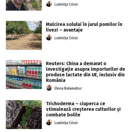
Luminița Crivoi
Mulcirea solului în jurul pomilor în
livezi – avantaje
Luminița Crivoi
Reuters: China a demarat o
investigaţie asupra importurilor de
produse lactate din UE, inclusiv din
România
Elena Balamatiuc
Trichoderma – ciuperca ce
stimulează creșterea culturilor și
combate bolile
Luminița Crivoi