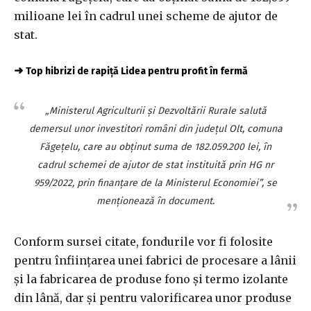
milioane lei în cadrul unei scheme de ajutor de
stat.
➜
Top hibrizi de rapiță Lidea pentru profit în fermă
„Ministerul Agriculturii şi Dezvoltării Rurale salută
demersul unor investitori români din judeţul Olt, comuna
Făgeţelu, care au obţinut suma de 182.059.200 lei, în
cadrul schemei de ajutor de stat instituită prin HG nr
959/2022, prin finanţare de la Ministerul Economiei”, se
menţionează în document.
Conform sursei citate, fondurile vor fi folosite
pentru înfiinţarea unei fabrici de procesare a lânii
şi la fabricarea de produse fono şi termo izolante
din lână, dar şi pentru valorificarea unor produse