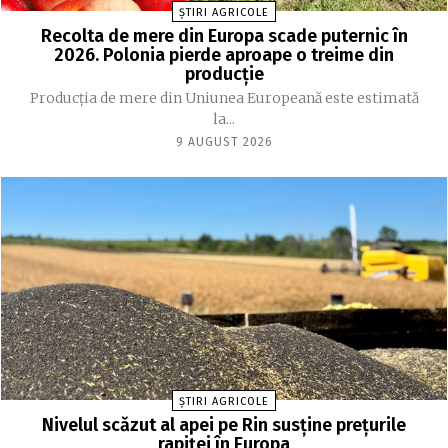
ȘTIRI AGRICOLE
Recolta de mere din Europa scade puternic în
2026. Polonia pierde aproape o treime din
producție
Producția de mere din Uniunea Europeană este estimată
la...
9 AUGUST 2026
ȘTIRI AGRICOLE
Nivelul scăzut al apei pe Rin susține prețurile
rapiței în Europa