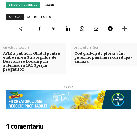
CITEȘTE DESPRE ->
MADR
SURSA
AGERPRES.RO
Articolul precedent
Articolul următor
AFIR a publicat Ghidul pentru
Cod galben de ploi şi vânt
elaborarea Strategiilor de
puternic până miercuri după-
Dezvoltare Locală prin
amiaza
submăsura 19.1 Sprijin
pregătitor
‹ adv ›
1 comentariu