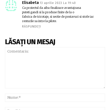
Elisabeta
13 aprilie 2023 La 19:40
Ca proiectul da aiba finalizare avantajoasa
puteti gandi si la produse finite de la o
fabrica de tricotaje, si sectie de postavuri si stofe iar
resturile sa intre la pilote.
RĂSPUNDEȚI
LĂSAȚI UN MESAJ
Comentariu:
Nu
Ema