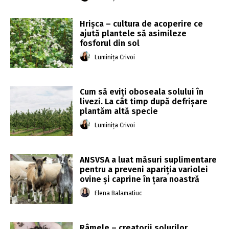
Hrișca – cultura de acoperire ce
ajută plantele să asimileze
fosforul din sol
Luminița Crivoi
Cum să eviți oboseala solului în
livezi. La cât timp după defrișare
plantăm altă specie
Luminița Crivoi
ANSVSA a luat măsuri suplimentare
pentru a preveni apariţia variolei
ovine şi caprine în ţara noastră
Elena Balamatiuc
Râmele – creatorii solurilor