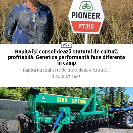
ADV
Rapița își consolidează statutul de cultură
profitabilă. Genetica performantă face diferența
în câmp
Rapița nu mai este de mult doar o cultură...
5 AUGUST 2026