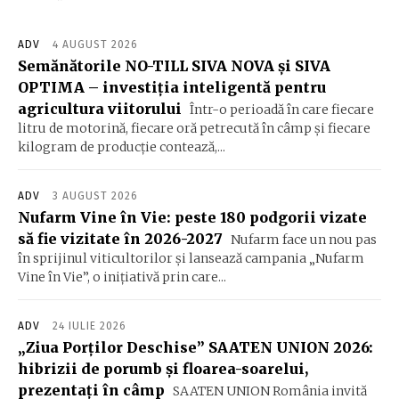
ADV
4 AUGUST 2026
Semănătorile NO-TILL SIVA NOVA și SIVA
OPTIMA – investiția inteligentă pentru
agricultura viitorului
Într-o perioadă în care fiecare
litru de motorină, fiecare oră petrecută în câmp și fiecare
kilogram de producție contează,...
ADV
3 AUGUST 2026
Nufarm Vine în Vie: peste 180 podgorii vizate
să fie vizitate în 2026-2027
Nufarm face un nou pas
în sprijinul viticultorilor și lansează campania „Nufarm
Vine în Vie”, o inițiativă prin care...
ADV
24 IULIE 2026
„Ziua Porților Deschise” SAATEN UNION 2026:
hibrizii de porumb și floarea-soarelui,
prezentați în câmp
SAATEN UNION România invită