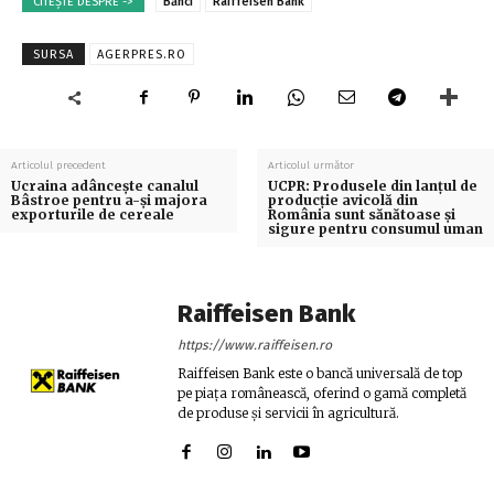
CITEȘTE DESPRE ->
Bănci
Raiffeisen Bank
SURSA
AGERPRES.RO
Articolul precedent
Articolul următor
Ucraina adânceşte canalul
UCPR: Produsele din lanţul de
Bâstroe pentru a-şi majora
producţie avicolă din
exporturile de cereale
România sunt sănătoase şi
sigure pentru consumul uman
Raiffeisen Bank
https://www.raiffeisen.ro
Raiffeisen Bank este o bancă universală de top
pe piața românească, oferind o gamă completă
de produse și servicii în agricultură.