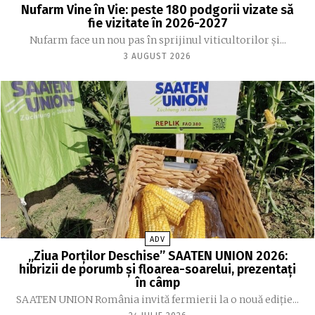
Nufarm Vine în Vie: peste 180 podgorii vizate să
fie vizitate în 2026-2027
Nufarm face un nou pas în sprijinul viticultorilor și...
3 AUGUST 2026
ADV
„Ziua Porților Deschise” SAATEN UNION 2026:
hibrizii de porumb și floarea-soarelui, prezentați
în câmp
SAATEN UNION România invită fermierii la o nouă ediție...