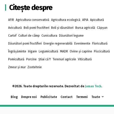
Citește despre
AFIR
Agricultura conservativă
Agricultura ecologică
APIA
Apicultură
Avicultură
Boli pomi fructifieri
Boli și dăunători
Bursa agricolă
Căpșun
Cartof
Culturi de câmp
Cunicultura
Dăunători legume
Dăunători pomi fructiferi
Energie regenerabilă
Evenimente
Floricultură
Îngrășăminte
Irigare
Legumicultură
MADR
Ovine și caprine
Piscicultură
Pomicultură
Porcine
Știai că?!
Terenuri agricole
Viticultură
Zmeur și mur
Zootehnie
©2026. Toate drepturile rezervate. Dezvoltat de
Jaman Tech
.
Blog
Despre noi
Publicitate
Contact
Termeni
Toate