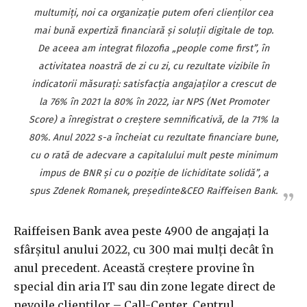
multumiţi, noi ca organizaţie putem oferi clienţilor cea
mai bună expertiză financiară şi soluţii digitale de top.
De aceea am integrat filozofia „people come first”, în
activitatea noastră de zi cu zi, cu rezultate vizibile în
indicatorii măsuraţi: satisfacţia angajaţilor a crescut de
la 76% în 2021 la 80% în 2022, iar NPS (Net Promoter
Score) a înregistrat o creştere semnificativă, de la 71% la
80%. Anul 2022 s-a încheiat cu rezultate financiare bune,
cu o rată de adecvare a capitalului mult peste minimum
impus de BNR şi cu o poziţie de lichiditate solidă”, a
spus Zdenek Romanek, preşedinte&CEO Raiffeisen Bank.
Raiffeisen Bank avea peste 4900 de angajaţi la
sfârşitul anului 2022, cu 300 mai mulţi decât în
anul precedent. Această creştere provine în
special din aria IT sau din zone legate direct de
nevoile clienţilor – Call-Center, Centrul