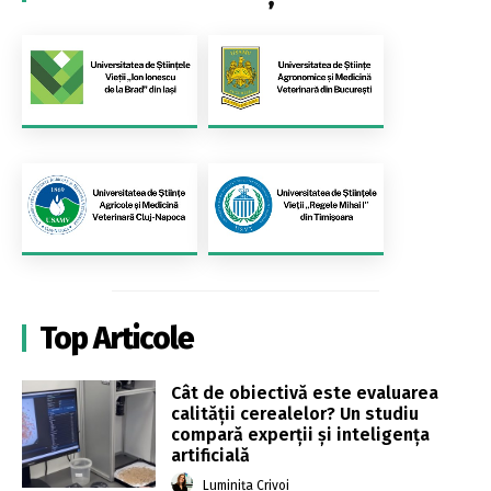
Top Articole
Cât de obiectivă este evaluarea
calității cerealelor? Un studiu
compară experții și inteligența
artificială
Luminița Crivoi