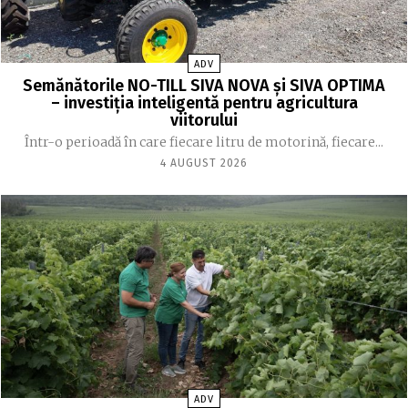
ADV
Semănătorile NO-TILL SIVA NOVA și SIVA OPTIMA
– investiția inteligentă pentru agricultura
viitorului
Într-o perioadă în care fiecare litru de motorină, fiecare...
4 AUGUST 2026
ADV