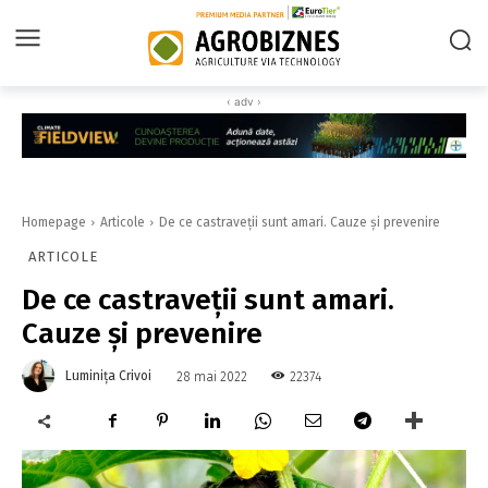
‹ adv ›
Homepage
Articole
De ce castraveții sunt amari. Cauze și prevenire
ARTICOLE
De ce castraveții sunt amari.
Cauze și prevenire
Luminița Crivoi
22374
28 mai 2022