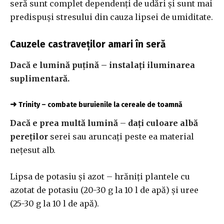
seră sunt complet dependenți de udări și sunt mai
predispuși stresului din cauza lipsei de umiditate.
Cauzele castraveților amari în seră
Dacă e lumină puțină – instalați iluminarea
suplimentară.
➜
Trinity – combate buruienile la cereale de toamnă
Dacă e prea multă lumină
–
dați culoare albă
pereților
serei sau aruncați peste ea material
nețesut alb.
Lipsa de potasiu și azot – hrăniți plantele cu
azotat de potasiu (20-30 g la 10 l de apă) și uree
(25-30 g la 10 l de apă).