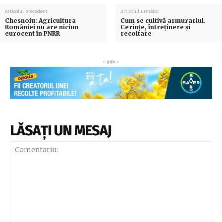
Articolul precedent
Articolul următor
Chesnoiu: Agricultura
Cum se cultivă armurariul.
României nu are niciun
Cerințe, întreținere și
eurocent în PNRR
recoltare
‹ adv ›
LĂSAȚI UN MESAJ