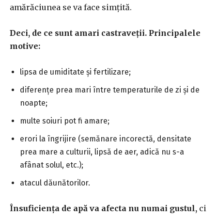
amărăciunea se va face simțită.
Deci, de ce sunt amari castraveții. Principalele
motive:
lipsa de umiditate și fertilizare;
diferențe prea mari între temperaturile de zi și de
noapte;
multe soiuri pot fi amare;
erori la îngrijire (semănare incorectă, densitate
prea mare a culturii, lipsă de aer, adică nu s-a
afânat solul, etc.);
atacul dăunătorilor.
Însuficiența de apă va afecta nu numai gustul,
ci