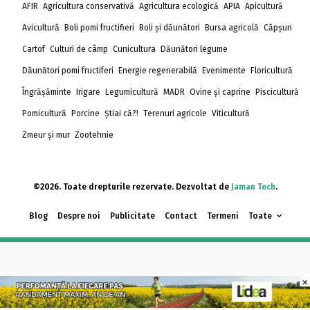
AFIR
Agricultura conservativă
Agricultura ecologică
APIA
Apicultură
Avicultură
Boli pomi fructifieri
Boli și dăunători
Bursa agricolă
Căpșun
Cartof
Culturi de câmp
Cunicultura
Dăunători legume
Dăunători pomi fructiferi
Energie regenerabilă
Evenimente
Floricultură
Îngrășăminte
Irigare
Legumicultură
MADR
Ovine și caprine
Piscicultură
Pomicultură
Porcine
Știai că?!
Terenuri agricole
Viticultură
Zmeur și mur
Zootehnie
©2026. Toate drepturile rezervate. Dezvoltat de
Jaman Tech
.
Blog
Despre noi
Publicitate
Contact
Termeni
Toate
×
×