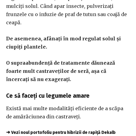
mulciți solul. Când apar insecte, pulverizați
frunzele cu o infuzie de praf de tutun sau coajă de
ceapă.
De asemenea, afânați în mod regulat solul și
ciupiți plantele.
O supraabundență de tratamente dăunează
foarte mult castraveților de seră, așa că
încercați să nu exagerați.
Ce să faceți cu legumele amare
Există mai multe modalități eficiente de a scăpa
de amărăciunea din castraveți.
➜
Vezi noul portofoliu pentru hibrizii de rapiță Dekalb