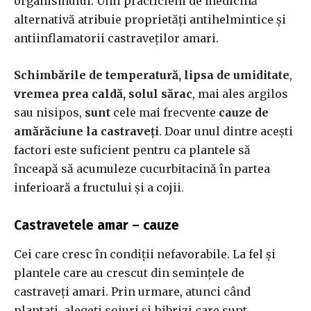
organismului. Unii practicieni de medicină
alternativă atribuie proprietăți antihelmintice și
antiinflamatorii castraveților amari.
Schimbările de temperatură, lipsa de umiditate
,
vremea prea caldă, solul sărac
, mai ales argilos
sau nisipos,
sunt
cele mai frecvente
cauze de
amărăciune la castraveți
. Doar unul dintre acești
factori este suficient pentru ca plantele să
înceapă să acumuleze cucurbitacină în partea
inferioară a fructului și a cojii.
Castravetele amar – cauze
Cei care cresc în condiții nefavorabile. La fel și
plantele care au crescut din semințele de
castraveți amari. Prin urmare, atunci când
plantați, alegeți soiuri și hibrizi care sunt