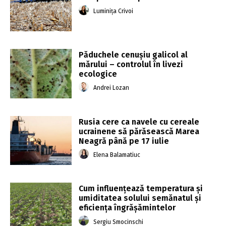
Luminița Crivoi
Păduchele cenușiu galicol al
mărului – controlul în livezi
ecologice
Andrei Lozan
Rusia cere ca navele cu cereale
ucrainene să părăsească Marea
Neagră până pe 17 iulie
Elena Balamatiuc
Cum influențează temperatura și
umiditatea solului semănatul și
eficiența îngrășămintelor
Sergiu Smocinschi