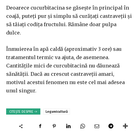
Deoarece cucurbitacina se găsește în principal în
coajă, puteți pur și simplu să curățați castraveții și
să tăiați codița fructului. Rămâne doar pulpa
dulce.
Înmuierea în apă caldă (aproximativ 3 ore) sau
tratamentul termic va ajuta, de asemenea.
Cantitățile mici de curcubitacină nu dăunează
sănătății. Dacă au crescut castraveții amari,
motivul acestui fenomen nu este cel mai adesea
unul singur.
CITEȘTE DESPRE ->
Legumicultură