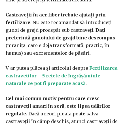
Castraveții în aer liber trebuie ajutați prin
fertilizare
. NU este recomandat să introduceți
gunoi de grajd proaspăt sub castraveți.
Dați
preferință gunoiului de grajd bine descompus
(mranița, care e deja transformată, practic, în
humus) sau excrementelor de păsări.
V-ar putea plăcea și articolul despre
Fertilizarea
castraveților – 5 rețete de îngrășăminte
naturale ce pot fi preparate acasă
.
Cel mai comun motiv pentru care cresc
castraveții amari în seră, este lipsa udărilor
regulate.
Dacă uneori ploaia poate salva
castraveții în câmp deschis, atunci castraveții de