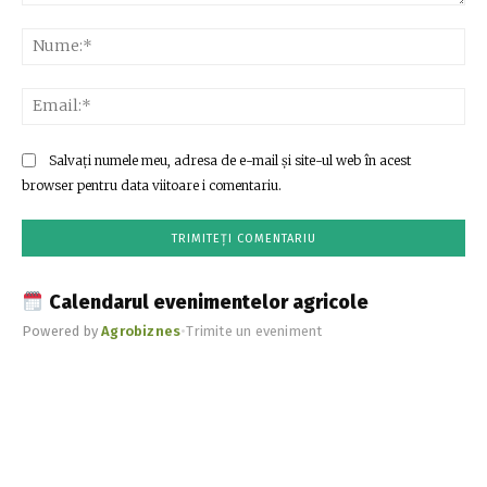
Comentariu:
Nu
Ema
Salvați numele meu, adresa de e-mail și site-ul web în acest
browser pentru data viitoare i comentariu.
Calendarul evenimentelor agricole
Powered by
Agrobiznes
•
Trimite un eveniment