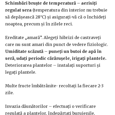
Schimbări bruște de temperatură – aerisiți
regulat sera
(temperatura din interior nu trebuie
să depășească 28°C) și asigurați-vă că o închideți
noaptea, precum și în zilele reci.
Ereditate „amară”. Alegeți hibrizi de castraveți
care nu sunt amari din punct de vedere fiziologic.
Umiditate scăzută – puneți un butoi de apă în
seră, udați periodic cărărușele, irigați plantele.
Deteriorarea plantelor – instalați suporturi și
legați plantele.
Multe fructe îmbătrânite- recoltați la fiecare 2-3
zile.
Invazia dăunătorilor – efectuați o verificare
regulată a plantelor, îndepărtați buruienile,