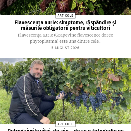
ARTICOLE
Flavescența aurie: simptome, răspândire și
măsurile obligatorii pentru viticultori
Flavescența aurie (Grapevine flavescence dorée
phytoplasma) este una dintre cele...
5 AUGUST 2026
ARTICOLE
Putregaiurile viței-de-vie – de ce o fotografie nu